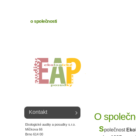
o společnosti
služby
reference
kon
Kontakt
O společn
Ekologické audity a posudky s.r.o.
S
polečnost
Ekol
Míčkova 66
Brno 614 00