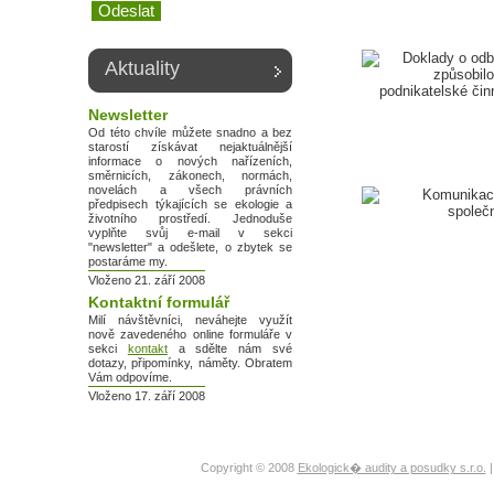
Aktuality
Newsletter
Od této chvíle můžete snadno a bez
starostí získávat nejaktuálnější
informace o nových nařízeních,
směrnicích, zákonech, normách,
novelách a všech právních
předpisech týkajících se ekologie a
životního prostředí. Jednoduše
vyplňte svůj e-mail v sekci
"newsletter" a odešlete, o zbytek se
postaráme my.
Vloženo 21. září 2008
Kontaktní formulář
Milí návštěvníci, neváhejte využít
nově zavedeného online formuláře v
sekci
kontakt
a sdělte nám své
dotazy, připomínky, náměty. Obratem
Vám odpovíme.
Vloženo 17. září 2008
Copyright © 2008
Ekologick� audity a posudky s.r.o.