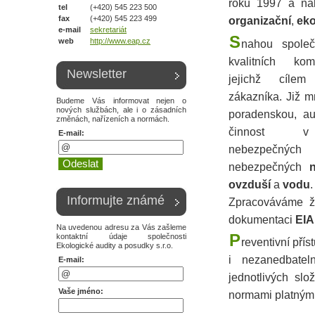
roku 1997 a na
tel
(+420) 545 223 500
fax
(+420) 545 223 499
organizační
,
ek
e-mail
sekretariát
S
web
http://www.eap.cz
nahou společn
kvalitních kom
Newsletter
jejichž cílem
zákazníka. Již m
Budeme Vás informovat nejen o
nových službách, ale i o zásadních
poradenskou, aud
změnách, nařízeních a normách.
činnost v 
E-mail:
nebezpe
nebezpečných
ovzduší
a
vodu
.
Informujte známé
Zpracováváme 
dokumentaci
EIA
Na uvedenou adresu za Vás zašleme
P
kontaktní údaje společnosti
reventivní přís
Ekologické audity a posudky s.r.o.
i nezanedbate
E-mail:
jednotlivých sl
Vaše jméno:
normami platnými